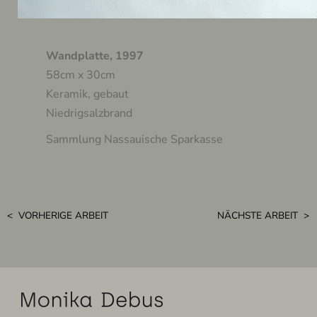
Wandplatte, 1997
58cm x 30cm
Keramik, gebaut
Niedrigsalzbrand
Sammlung Nassauische Sparkasse
< VORHERIGE ARBEIT
NÄCHSTE ARBEIT >