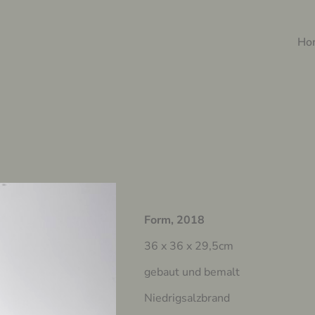
Ho
Form, 2018
36 x 36 x 29,5cm
gebaut und bemalt
Niedrigsalzbrand