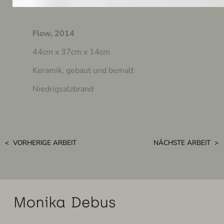
Flow, 2014
44cm x 37cm x 14cm
Keramik, gebaut und bemalt
Niedrigsalzbrand
< VORHERIGE ARBEIT
NÄCHSTE ARBEIT >