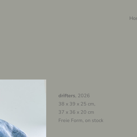
Ho
drifters
, 2026
38 x 39 x 25 cm,
37 x 36 x 20 cm
Freie Form, on stock